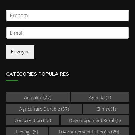
P
r
e
E
n
-
o
m
m
a
*
Envoyer
i
l
*
CATÉGORIES POPULAIRES
Actualité
(22)
Agenda
(1)
Agriculture Durable
(37)
Climat
(1)
Conservation
(12)
Développement Rural
(1)
Elevage
(5)
Environnement Et Forêts
(29)