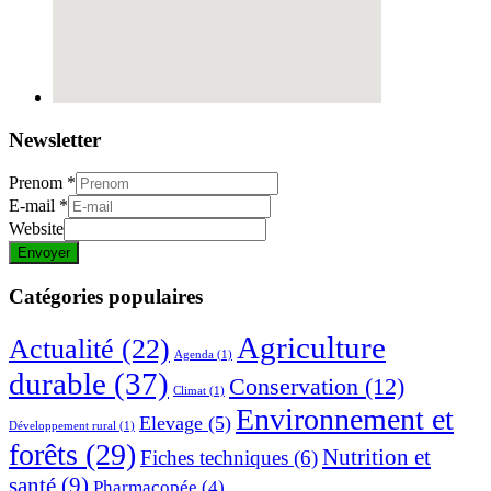
Newsletter
Prenom
*
E-mail
*
Website
Envoyer
Catégories populaires
Agriculture
Actualité
(22)
Agenda
(1)
durable
(37)
Conservation
(12)
Climat
(1)
Environnement et
Elevage
(5)
Développement rural
(1)
forêts
(29)
Nutrition et
Fiches techniques
(6)
santé
(9)
Pharmacopée
(4)