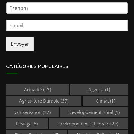
P
r
e
E
n
-
o
m
m
a
*
Envoyer
i
l
*
CATÉGORIES POPULAIRES
Actualité
(22)
Agenda
(1)
Agriculture Durable
(37)
Climat
(1)
Conservation
(12)
Développement Rural
(1)
Elevage
(5)
Environnement Et Forêts
(29)