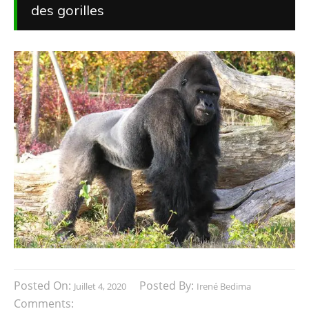
des gorilles
Posted On:
Posted By:
Juillet 4, 2020
Irené Bedima
Comments: