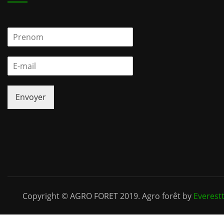
P
r
e
E
n
-
o
m
m
a
*
Envoyer
i
l
*
Copyright © AGRO FORET 2019. Agro forêt by
Everest