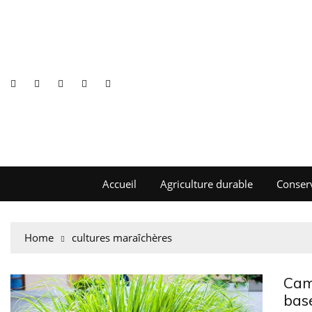
Accueil
Agriculture durable
Conser
Home
cultures maraîchères
Cam
base