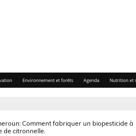
vation
Environnement et forêts
Agenda
Nutrition et 
eroun: Comment fabriquer un biopesticide à
 de citronnelle.