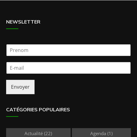
NEWSLETTER
P
r
e
E
n
-
o
m
m
a
*
Envoyer
i
l
*
CATÉGORIES POPULAIRES
Actualité
(22)
Agenda
(1)