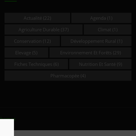
Actualité
(22)
Agenda
(1)
Agriculture Durable
(37)
Climat
(1)
Conservation
(12)
Développement Rural
(1)
Elevage
(5)
Environnement Et Forêts
(29)
Fiches Techniques
(6)
Nutrition Et Santé
(9)
Pharmacopée
(4)
themes