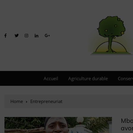
Accueil
Agriculture durable
Conser
Home
Entrepreneuriat
Mba
avon