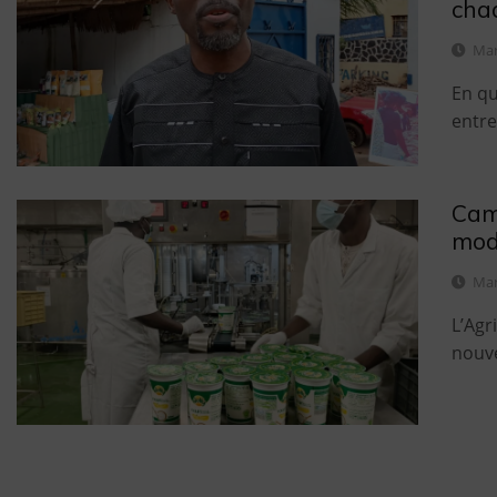
chaq
Mar
En qu
entre
Came
mode
Mar
L’Agr
nouve