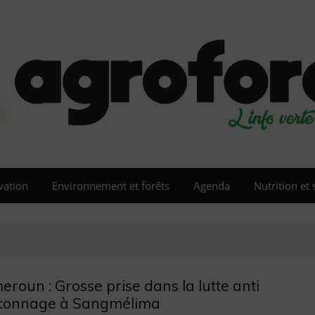
vation
Environnement et forêts
Agenda
Nutrition et 
roun : Grosse prise dans la lutte anti
connage à Sangmélima