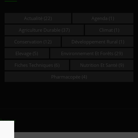
Actualité
(22)
Agenda
(1)
Agriculture Durable
(37)
Climat
(1)
Conservation
(12)
Développement Rural
(1)
Elevage
(5)
Environnement Et Forêts
(29)
Fiches Techniques
(6)
Nutrition Et Santé
(9)
Pharmacopée
(4)
themes