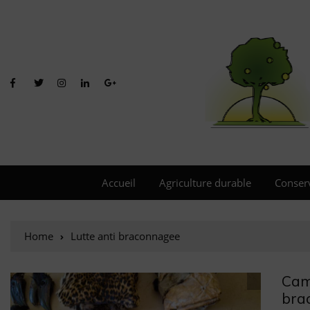
Accueil
Agriculture durable
Conser
Home
Lutte anti braconnagee
Came
bra