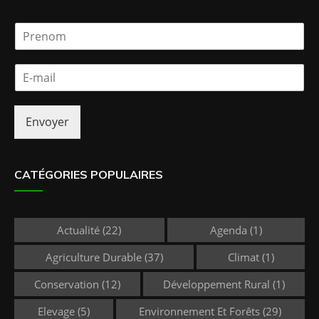
P
r
e
E
n
-
o
m
m
a
*
Envoyer
i
l
*
CATÉGORIES POPULAIRES
Actualité
(22)
Agenda
(1)
Agriculture Durable
(37)
Climat
(1)
Conservation
(12)
Développement Rural
(1)
Elevage
(5)
Environnement Et Forêts
(29)