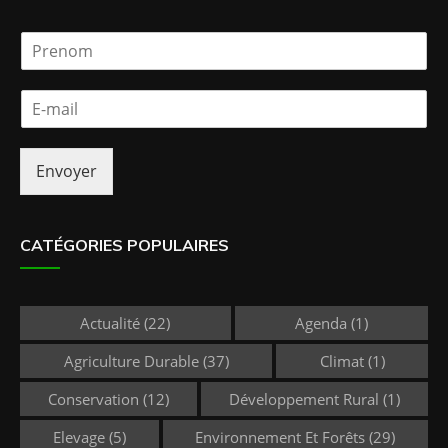
P
r
e
E
n
-
o
m
m
a
*
Envoyer
i
l
*
CATÉGORIES POPULAIRES
Actualité
(22)
Agenda
(1)
Agriculture Durable
(37)
Climat
(1)
Conservation
(12)
Développement Rural
(1)
Elevage
(5)
Environnement Et Forêts
(29)