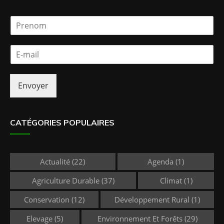
P
r
e
E
n
-
o
m
m
a
*
Envoyer
i
l
*
CATÉGORIES POPULAIRES
Actualité
(22)
Agenda
(1)
Agriculture Durable
(37)
Climat
(1)
Conservation
(12)
Développement Rural
(1)
Elevage
(5)
Environnement Et Forêts
(29)