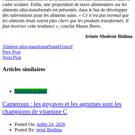
cadre scolaire. Enfin, une proposition de taxes alimentaires sur les
aliments ultra-transformés est présentée, dans le but de développer
des subventions pour les aliments sains. «
Ce n’est pas normal que
les aliments bruts soient plus chers que les produits transformés. Il
faut inverser cette tendance »,
conclut Mauro Brero.
Irénée Modeste Bidima
Aliment ultra-transformé
Santé
Unicef
Navigation
Prev Post
Next Post
de
l’article
Articles similaires
Nutrition et santé
Cameroun : les goyaves et les agrumes sont les
champions de vitamine C
Posted On:
juillet 24, 2026
Posted By:
irené Bedima