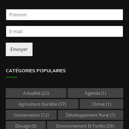
P
r
e
E
n
-
o
m
m
a
*
Envoyer
i
l
*
CATÉGORIES POPULAIRES
Actualité
(22)
Agenda
(1)
Agriculture Durable
(37)
Climat
(1)
Conservation
(12)
Développement Rural
(1)
Elevage
(5)
Environnement Et Forêts
(29)