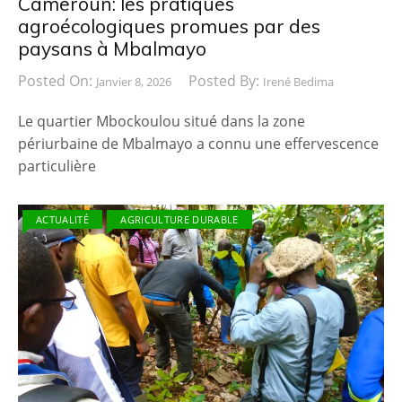
Cameroun: les pratiques
agroécologiques promues par des
paysans à Mbalmayo
Posted On:
Posted By:
Janvier 8, 2026
Irené Bedima
Le quartier Mbockoulou situé dans la zone
périurbaine de Mbalmayo a connu une effervescence
particulière
ACTUALITÉ
AGRICULTURE DURABLE