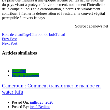
La prise des mesures à une époque récente par les hautes autorités
du pays visant à protéger l’environnement, notamment l’interdiction
de la coupe du bois et la carbonisation, a permis de valablement
contribuer à freiner la déforestation et à restaurer le couvert végétal
perceptible à travers le pays.
Source : apanews.net
Bois de chauffage
Charbon de bois
Tchad
Navigation
Prev Post
Next Post
de
l’article
Articles similaires
Actualité
Fiches techniques
Cameroun : Comment transformer le manioc en
water fufu
Posted On:
juillet 23, 2026
Posted By:
irené Bedima