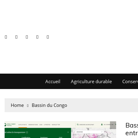
Accueil
Agriculture durable
Conser
Home
Bassin du Congo
Bass
entr