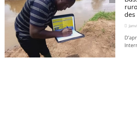
rura
des 
Janv
D’apr
Inter