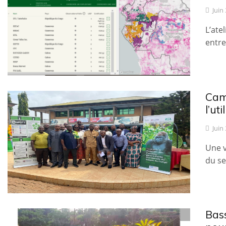
Juin
L’ate
entre
Came
l’ut
Juin
Une v
du se
Bas