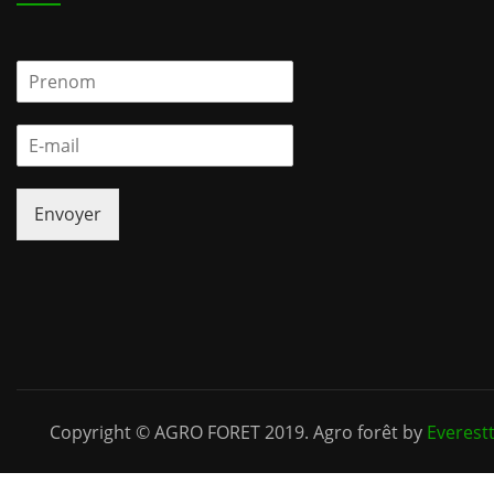
P
r
e
E
n
-
o
m
m
a
*
Envoyer
i
l
*
Copyright © AGRO FORET 2019. Agro forêt by
Everest