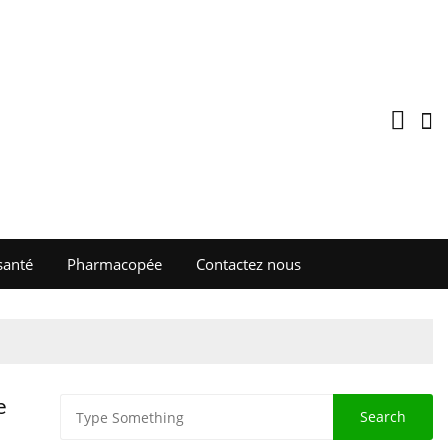
santé
Pharmacopée
Contactez nous
e