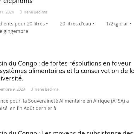
r éléphants
11, 2024
Irené Bedima
édients pour 20 litres • 20 litres d’eau • 1/2kg d’a
de gingembre
in du Congo : de fortes résolutions en faveur
systèmes alimentaires et la conservation de l
iversité.
embre 9, 2023
Irené Bedima
iance pour la Souveraineté Alimentaire en Afrique (AFSA) a
isé en fin Août dernier à
sin du Congo : Les moyens de subsistance des