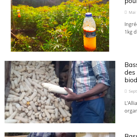
pou
Mai 
Ingr
1kg 
Bass
des 
biod
Sept
L’All
organ
Bas