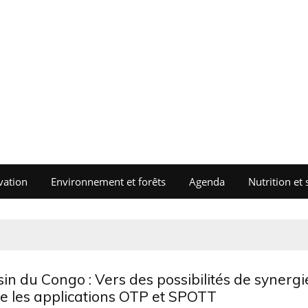
vation
Environnement et forêts
Agenda
Nutrition et 
in du Congo : Vers des possibilités de synergi
e les applications OTP et SPOTT